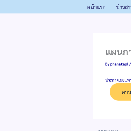
Skip
หน้าแรก
ข่าวสา
to
content
แผนการ
By
phanatapl
ประกาศเผยแพร่แ
ดาว