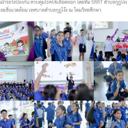
ฝ้าระวังป้องกัน ควบคุมโรคไข้เลือดออก โดยทีม SRRT ตำบลกุฎโง้ง
ะสิ่งแวดล้อม เทศบาลตำบลกุฎโง้ง ณ โดมวิทยศึกษา