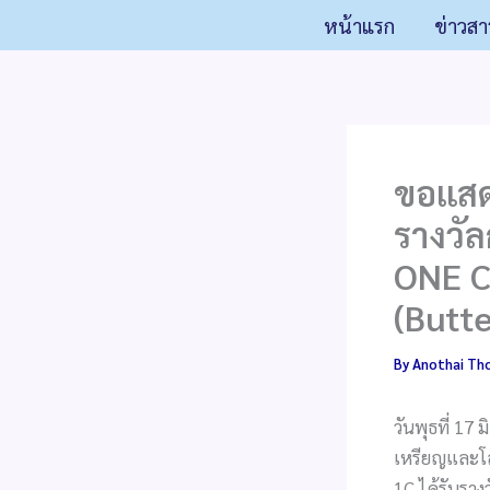
Skip
หน้าแรก
ข่าวสา
to
content
ขอแสดง
รางวั
ONE CU
(Butte
By
Anothai Th
วันพุธที่ 17
เหรียญและโล่
1C ได้รับราง