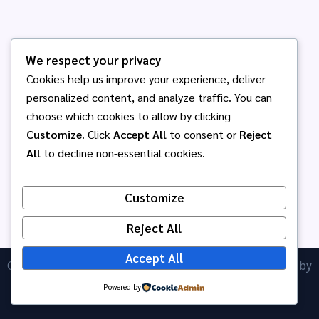
We respect your privacy
Cookies help us improve your experience, deliver
personalized content, and analyze traffic. You can
choose which cookies to allow by clicking
Customize
. Click
Accept All
to consent or
Reject
All
to decline non-essential cookies.
Customize
Reject All
Accept All
Copyright © 2026 โรงเรียนอนุบาลพนัสศึกษาลัย | Powered by
ICT Anubanphanat
Astra WordPress Theme
Powered by